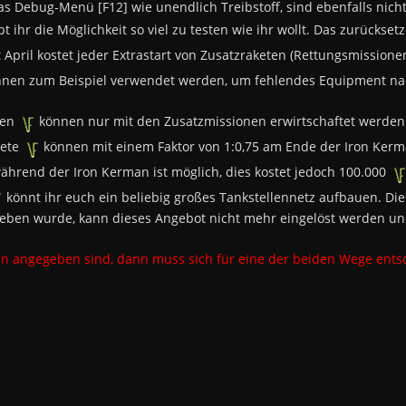
s Debug-Menü [F12] wie unendlich Treibstoff, sind ebenfalls nicht
t ihr die Möglichkeit so viel zu testen wie ihr wollt. Das zurückse
pril kostet jeder Extrastart von Zusatzraketen (Rettungsmissionen
önnen zum Beispiel verwendet werden, um fehlendes Equipment n
gen
können nur mit den Zusatzmissionen erwirtschaftet werden
dete
können mit einem Faktor von 1:0,75 am Ende der Iron Ker
ährend der Iron Kerman ist möglich, dies kostet jedoch 100.000
könnt ihr euch ein beliebig großes Tankstellennetz aufbauen. Die
eben wurde, kann dieses Angebot nicht mehr eingelöst werden und 
n angegeben sind, dann muss sich für eine der beiden Wege ents