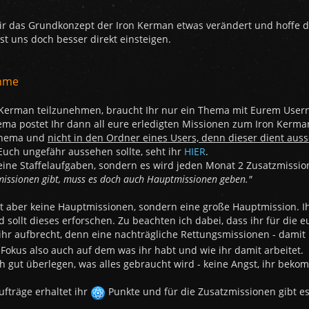
ir das Grundkonzept der Iron Kerman etwas verändert und hoffe da
st uns doch besser direkt einsteigen.
ahme
n Kerman teilzunehmen, braucht Ihr nur ein Thema mit Eurem Use
ema postet Ihr dann all eure erledigten Missionen zum Iron Kerm
thema und
nicht in den Ordner eines Users, denn dieser dient aus
Euch ungefähr aussehen sollte, seht ihr
HIER
.
 keine Staffelaufgaben, sondern es wird jeden Monat 2 Zusatzmissi
missionen gibt, muss es doch auch Hauptmissionen geben."
ibt aber keine Hauptmissionen, sondern eine große Hauptmission. 
 sollt dieses erforschen. Zu beachten ich dabei, dass ihr für die
hr aufbrecht, denn eine nachträgliche Rettungsmissionen - damit 
r Fokus also auch auf dem was ihr habt und wie ihr damit arbeitet.
ch gut überlegen, was alles gebraucht wird - keine Angst, ihr beko
fträge erhaltet ihr
Punkte und für die Zusatzmissionen gibt e