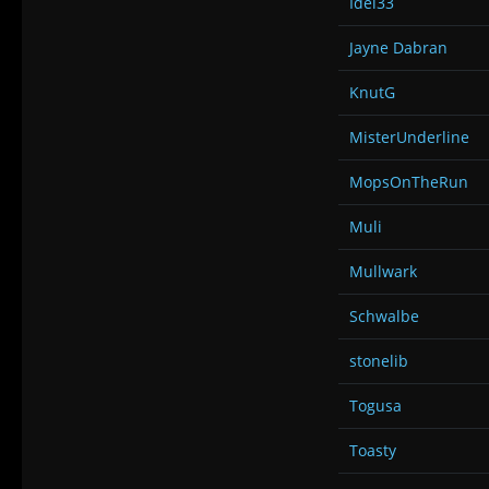
Idel33
Jayne Dabran
KnutG
MisterUnderline
MopsOnTheRun
Muli
Mullwark
Schwalbe
stonelib
Togusa
Toasty