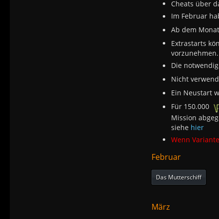
Cheats über da
Im Februar
hab
Ab dem Monat A
Extrastarts k
vorzunehmen.
Die notwendi
Nicht verwen
Ein Neustart w
Für 150.000
Mission abgeg
siehe
hier
Wenn Variante
Februar
Das Mutterschiff
März