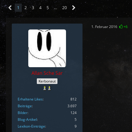
1
2
3
4
5
…
20
1. Februar 2016
+6
Allan Sche Sar
Kerbonaut
Erhaltene Likes
812
Beiträge
3.697
Bilder
124
Blog-Artikel
5
Lexikon-Einträge
9