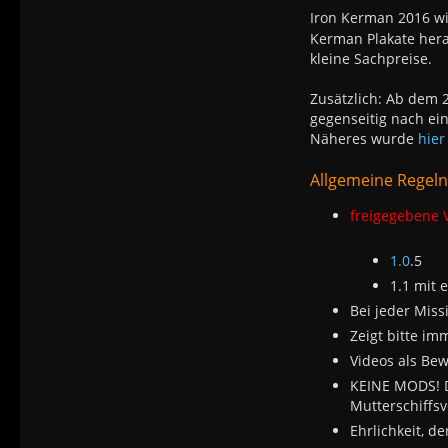
Iron Kerman 2016 wi
Kerman Plakate hera
kleine Sachpreise.
Zusätzlich: Ab dem 2
gegenseitig nach ei
Näheres wurde
hier
Allgemeine Regeln
freigegebene 
1.0
.5
1.1 mit 
Bei jeder Miss
Zeigt bitte i
Videos als Bew
KEINE MODS! D
Mutterschiffsv
Ehrlichkeit, d