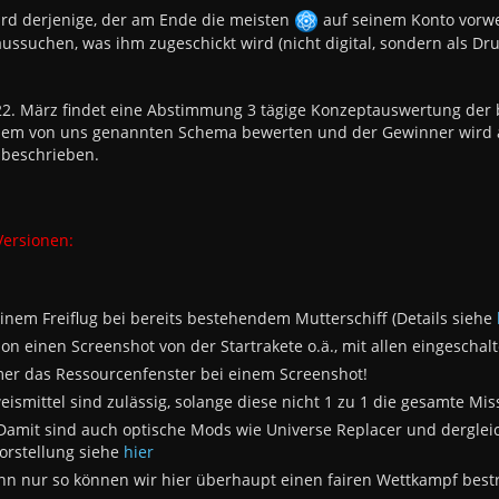
rd derjenige, der am Ende die meisten
auf seinem Konto vorwe
ussuchen, was ihm zugeschickt wird (nicht digital, sondern als D
2. März findet eine Abstimmung 3 tägige Konzeptauswertung der bis
nem von uns genannten Schema bewerten und der Gewinner wird am
beschrieben.
Versionen:
einem Freiflug bei bereits bestehendem Mutterschiff (Details siehe
ion einen Screenshot von der Startrakete o.ä., mit allen eingeschal
mmer das Ressourcenfenster bei einem Screenshot!
eismittel sind zulässig, solange diese nicht 1 zu 1 die gesamte Mi
amit sind auch optische Mods wie Universe Replacer und dergleic
orstellung siehe
hier
enn nur so können wir hier überhaupt einen fairen Wettkampf bestr