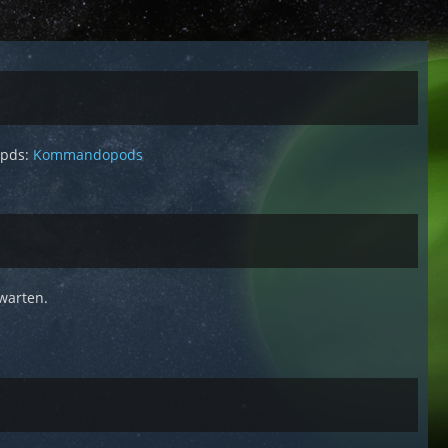
opds:
Kommandopods
warten.