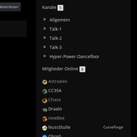
eiterlesen
Kanäle
5
Allgemein
Talk-1
Talk-2
Talk-3
Hyper-Power-Dancefloor
Mitglieder Online
8
Astroalex
CC35A
Chase
Draalo
newBee
NussStulle
CurseForge
Qboid