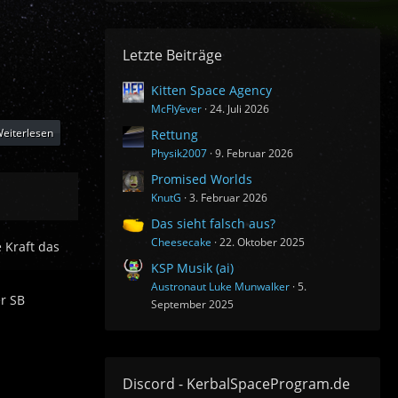
Letzte Beiträge
Kitten Space Agency
McFlƴeѵer
24. Juli 2026
eiterlesen
Rettung
Physik2007
9. Februar 2026
Promised Worlds
KnutG
3. Februar 2026
Das sieht falsch aus?
Cheesecake
22. Oktober 2025
 Kraft das
KSP Musik (ai)
Austronaut Luke Munwalker
5.
er SB
September 2025
Discord - KerbalSpaceProgram.de