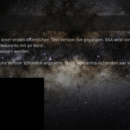
 einer ersten öffentlichen Test-Version live gegangen. KSA wird vo
Bekannte mit an Bord...
anziert werden.
 frühe Version schonmal angesehn. Nach dem enttäuschenden aus 