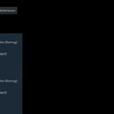
eiterlesen
ike (Beitrag)
ert!
ike (Beitrag)
ert!