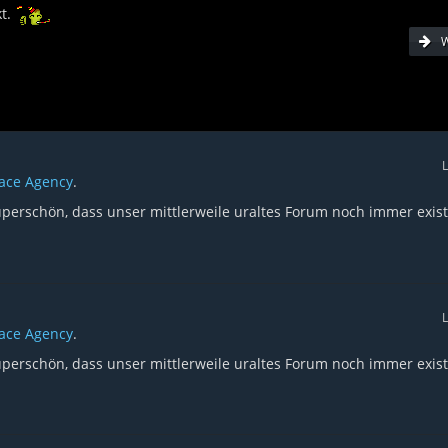
kt.
W
L
pace Agency
.
erschön, dass unser mittlerweile uraltes Forum noch immer existi
L
pace Agency
.
erschön, dass unser mittlerweile uraltes Forum noch immer existi