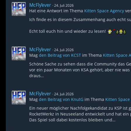
McFlƴeѵer
24. Juli 2026
Hat eine Antwort im Thema
Kitten Space Agency
ver
Ich finde es in diesem Zusammenhang auch echt sup
Echt toll euch hin und wieder zu lesen!
McFlƴeѵer
24. Juli 2026
Mag
den Beitrag von
KCST
im Thema
Kitten Space 
Schöne Sache zu sehen dass die Community das Gen
vor ein paar Monaten von KSA gehört, aber nie was
draus…
McFlƴeѵer
24. Juli 2026
Mag
den Beitrag von
KnutG
im Thema
Kitten Space
Ein neuer möglicher Nachfolgekandidat zu KSP ist ge
RocketWerkz in Neuseeland entwickelt und hat ein p
Das Spiel soll dabei kostenlos bleiben und…