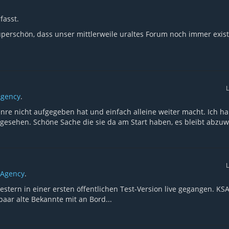
fasst.
erschön, dass unser mittlerweile uraltes Forum noch immer existi
L
Agency
.
re nicht aufgegeben hat und einfach alleine weiter macht. Ich h
 gesehen. Schöne Sache die sie da am Start haben, es bleibt abzu
L
 Agency
.
stern in einer ersten öffentlichen Test-Version live gegangen. KS
aar alte Bekannte mit an Bord...