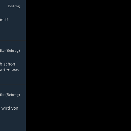
Beitrag
ert!
ike (Beitrag)
ab schon
warten was
ike (Beitrag)
A wird von