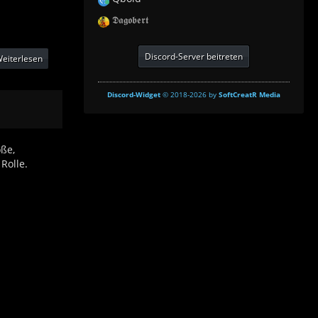
𝕯𝖆𝖌𝖔𝖇𝖊𝖗𝖙
Discord-Server beitreten
eiterlesen
Discord-Widget
© 2018-2026 by
SoftCreatR Media
oße,
Rolle.