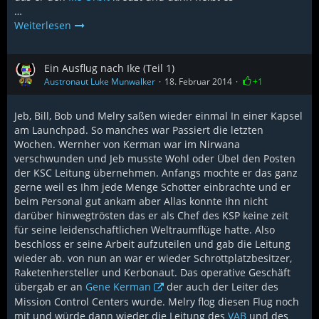
…
Weiterlesen
Ein Ausflug nach Ike (Teil 1)
Austronaut Luke Munwalker
18. Februar 2014
+1
Jeb, Bill, Bob und Melry saßen wieder einmal In einer Kapsel
am Launchpad. So manches war Passiert die letzten
Wochen. Wernher von Kerman war im Nirwana
verschwunden und Jeb musste Wohl oder Übel den Posten
der KSC Leitung übernehmen. Anfangs mochte er das ganz
gerne weil es Ihm jede Menge Schotter einbrachte und er
beim Personal gut ankam aber Allas konnte Ihn nicht
darüber hinwegtrösten das er als Chef des KSP keine zeit
für seine leidenschaftlichen Weltraumflüge hatte. Also
beschloss er seine Arbeit aufzuteilen und gab die Leitung
wieder ab. von nun an war er wieder Schrottplatzbesitzer,
Raketenhersteller und Kerbonaut. Das operative Geschäft
übergab er an
Gene Kerman
der auch der Leiter des
Mission Control Centers wurde. Melry flog diesen Flug noch
mit und würde dann wieder die Leitung des
VAB
und des