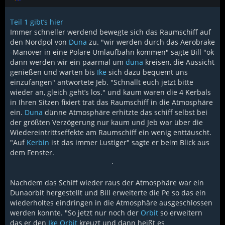
Teil 1 gibt’s hier
Immer schneller werdend bewegte sich das Raumschiff auf
den Nordpol von
Duna
zu. "wir werden durch das Aerobrake
-Manöver in eine Polare Umlaufbahn kommen" sagte Bill "ok
dann werden wir ein paarmal um
duna
kreisen, die Aussicht
genießen und warten bis
Ike
sich dazu bequemt uns
einzufangen" antwortete Jeb. "Schnallt euch jetzt bitte
wieder an, gleich geht’s los." und kaum waren die 4 Kerbals
in Ihren Sitzen fixiert trat das Raumschiff in die Atmosphäre
ein.
Duna
dünne Atmosphäre erhitzte das schiff selbst bei
der größten Verzögerung nur kaum und Jeb war über die
Wiedereintrittseffekte am Raumschiff ein wenig enttäuscht.
"Auf
Kerbin
ist das immer Lustiger" sagte er beim Blick aus
dem Fenster.
Nachdem das Schiff wieder raus der Atmosphäre war ein
Dunaorbit hergestellt und Bill erweiterte die Pe so das ein
wiederholtes eindringen in die Atmosphäre ausgeschlossen
werden konnte. "So jetzt nur noch der
Orbit
so erweitern
das er den
Ike
Orbit
kreuzt und dann heißt es