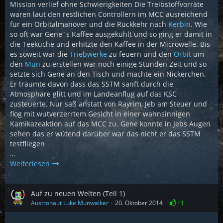
Mission verlief ohne Schwierigkeiten Die Treibstoffvorräte
waren laut den restlichen Controllern im MCC ausreichend
für ein Orbitalmanöver und die Rückkehr nach
Kerbin
. Wie
so oft war Gene´s Kaffee ausgekühlt und so ging er damit in
die Teeküche und erhitzte den Kaffee in der Microwelle. Bis
es soweit war die
Triebwerke
zu feuern und den
Orbit
um
den
Mun
zu erstellen war noch einige Stunden Zeit und so
setzte sich Gene an den Tisch und machte ein Nickerchen.
Er träumte davon dass das SSTM sanft durch die
Atmosphäre glitt und im Landeanflug auf das KSC
zusteuerte. Nur saß anstatt von Rayrim, Jeb am Steuer und
flog mit wutverzerrtem Gesicht in einer wahnsinnigen
Kamikazeaktion auf das MCC zu. Gene konnte in Jebs Augen
sehen das er wütend darüber war das nicht er das SSTM
testfliegen
…
Weiterlesen
Auf zu neuen Welten (Teil 1)
Austronaut Luke Munwalker
20. Oktober 2014
+1