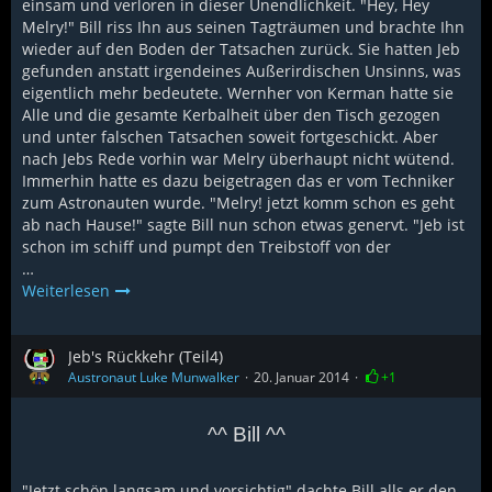
einsam und verloren in dieser Unendlichkeit. "Hey, Hey
Melry!" Bill riss Ihn aus seinen Tagträumen und brachte Ihn
wieder auf den Boden der Tatsachen zurück. Sie hatten Jeb
gefunden anstatt irgendeines Außerirdischen Unsinns, was
eigentlich mehr bedeutete. Wernher von Kerman hatte sie
Alle und die gesamte Kerbalheit über den Tisch gezogen
und unter falschen Tatsachen soweit fortgeschickt. Aber
nach Jebs Rede vorhin war Melry überhaupt nicht wütend.
Immerhin hatte es dazu beigetragen das er vom Techniker
zum Astronauten wurde. "Melry! jetzt komm schon es geht
ab nach Hause!" sagte Bill nun schon etwas genervt. "Jeb ist
schon im schiff und pumpt den Treibstoff von der
…
Weiterlesen
Jeb's Rückkehr (Teil4)
Austronaut Luke Munwalker
20. Januar 2014
+1
^^ Bill ^^
"Jetzt schön langsam und vorsichtig" dachte Bill alls er den