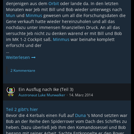
denjenigen aus dem
Orbit
oder lande da. In den letzten
Monaten war Jeb mit Bill und Bob wieder unterwegs nach
Mun
und
Minmus
gewesen um all die Forschungsdaten die
Gene verkauft hatte wieder hereinzuholen und all das
nochdazu unter immensen finanziellen Druck. An all das
versuchte Jeb nicht zu denken wärend er mit Bill und Bob
im MK 1-2 Cockpit saß.
Minmus
war beinahe komplett
erforscht und der
…
Weiterlesen
2 Kommentare
Ein Ausflug nach Ike (Teil 3)
Austronaut Luke Munwalker
14. März 2014
Teil 2 gibt's hier
Bevor die 4 Kerbals einen Fuß auf
Duna
's Mond setzten war
Bob an der Reihe den Spiderrover vom Dach des Schiffes zu
heben. Dazu überließ Jeb Ihm den Komandosessel und Bob
begann mit seiner Arbeit. Sachte Entkoppelte er den Rover