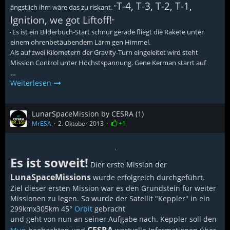
T-4, T-3, T-2, T-1,
ängstlich ihm wäre das zu riskant. "
Ignition, we got Liftoff!
"
Es ist ein Bilderbuch-Start
schnur gerade fliegt die Raket
e unter
einem ohrenbetäubendem Lärm gen Himmel.
Als auf zwei Kilometern der Gravity-Turn eingeleitet wird steht
Mission Control unter Höchstspannung. Gene Kerman starrt auf
…
Weiterlesen
LunarSpaceMission by CESRA (1)
MrESA
2. Oktober 2013
+1
Es ist soweit!
Dier erste Mission der
LunaSpaceMissions
wurde erfolgreich durchgeführt.
Ziel dieser ersten Mission war es den Grundstein für weiter
Missionen zu legen. So wurde der Satellit "Keppler" in ein
299kmx305km 45°
Orbit
gebracht
und geht von nun an seiner Aufgabe nach. Keppler soll den