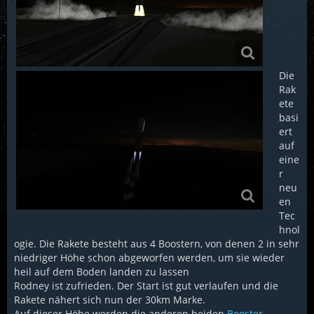
Die
Rak
ete
basi
ert
auf
eine
r
neu
en
Tec
hnol
ogie. Die Rakete besteht aus 4 Boostern, von denen 2 in sehr
niedriger Höhe schon abgeworfen werden, um sie wieder
heil auf dem Boden landen zu lassen
Rodney ist zufrieden. Der Start ist gut verlaufen und die
Rakete nähert sich nun der 30km Marke.
Auf dieser Höhe werden die anderen beiden
Booster