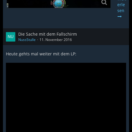
erle
sen
Die Sache mit dem Fallschirm
NussStulle
11. November 2016
Heute gehts mal weiter mit dem LP: