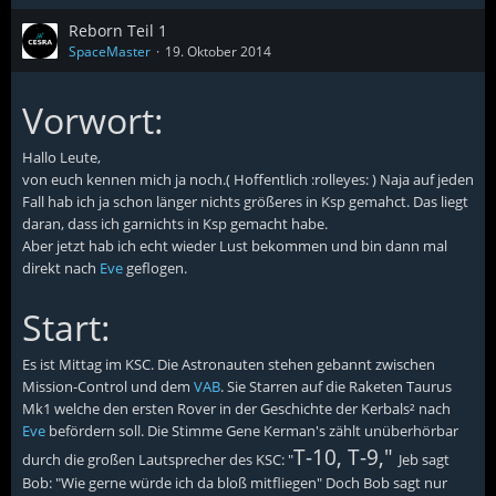
Reborn Teil 1
SpaceMaster
19. Oktober 2014
Vorwort:
Hallo Leute,
von euch kennen mich ja noch.( Hoffentlich :rolleyes: ) Naja auf jeden
Fall hab ich ja schon länger nichts größeres in Ksp gemahct. Das liegt
daran, dass ich garnichts in Ksp gemacht habe.
Aber jetzt hab ich echt wieder Lust bekommen und bin dann mal
direkt nach
Eve
geflogen.
Start:
Es ist Mittag im KSC. Die Astronauten stehen gebannt zwischen
Mission-Control und dem
VAB
. Sie Starren auf die Raketen Taurus
Mk1 welche den ersten Rover in der Geschichte der Kerbals² nach
Eve
befördern soll.
Die Stimme Gene Kerman's zählt unüberhörbar
T-10, T-9,"
durch die großen Lautsprecher des KSC: "
Jeb sagt
Bob: "Wie gerne würde ich da bloß mitfliegen" Doch Bob sagt nur