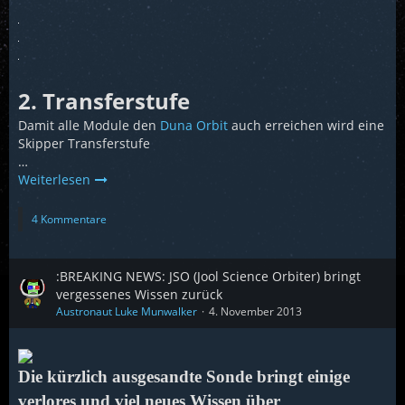
2. Transferstufe
Damit alle Module den
Duna
Orbit
auch erreichen wird eine
Skipper Transferstufe
…
Weiterlesen
4 Kommentare
:BREAKING NEWS: JSO (Jool Science Orbiter) bringt
vergessenes Wissen zurück
Austronaut Luke Munwalker
4. November 2013
Die kürzlich ausgesandte Sonde bringt einige
verlores und viel neues Wissen über