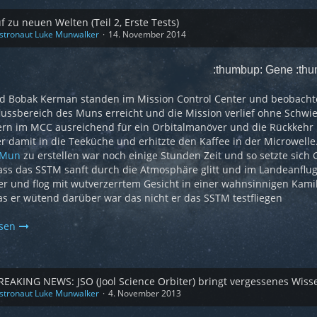
f zu neuen Welten (Teil 2, Erste Tests)
stronaut Luke Munwalker
14. November 2014
:thumbup: Gene :th
 Bobak Kerman standen im Mission Control Center und beobachte
lussbereich des Muns erreicht und die Mission verlief ohne Schwier
ern im MCC ausreichend für ein Orbitalmanöver und die Rückkehr
er damit in die Teeküche und erhitzte den Kaffee in der Microwelle
Mun
zu erstellen war noch einige Stunden Zeit und so setzte sich
ss das SSTM sanft durch die Atmosphäre glitt und im Landeanflug 
r und flog mit wutverzerrtem Gesicht in einer wahnsinnigen Kami
s er wütend darüber war das nicht er das SSTM testfliegen
esen
REAKING NEWS: JSO (Jool Science Orbiter) bringt vergessenes Wiss
stronaut Luke Munwalker
4. November 2013