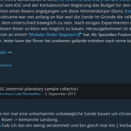
r vom KSC und der Kerbalesischen Regierung das Budget für den 
ktion eines Rovers angegangen um diese Himmelskörper (Duns,
Ev
uktname war von anfang an klar weil die Sonde im Grunde die sel
 dem Unterschied beweglich zu sein. Nach einigen Experimenten 
diesen Rover so klein wie möglich zu bauen. Herausgekommen ist ei
daran an einem
"
Modular Girder Segment
" hat. Als Spezielles Featu
. leider kann der Rover bei unebenen gelände trotzdem nach vorne bz
esen
entare
SC (external planetary sample collector)
stronaut Luke Munwalker
3. September 2013
te mir mal eine unbemannte unbewegliche Sonde bauen um chronol
> Rover -> bemannte Landung.
a
hab ich das ein wenig versemmelt und bin gleich mal mit 2 Kerba