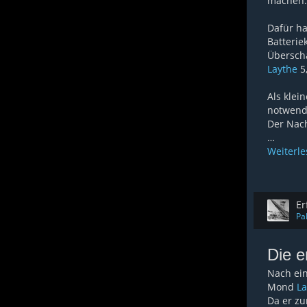
machen.
Dafür ha
Batterie
Überscha
Laythe
5
Als klei
notwendi
Der Nach
…
Weiterl
Er
Pa
Die e
Nach ei
Mond
La
Da er zu