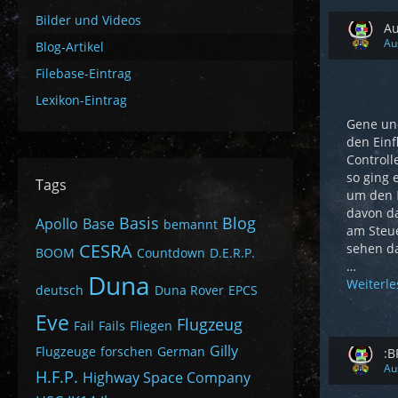
Bilder und Videos
Au
Au
Blog-Artikel
Filebase-Eintrag
Lexikon-Eintrag
Gene und
den Einf
Controll
so ging 
Tags
um den
davon da
Basis
Blog
Apollo
Base
bemannt
am Steue
CESRA
sehen da
BOOM
Countdown
D.E.R.P.
…
Duna
Weiterl
deutsch
Duna Rover
EPCS
Eve
Flugzeug
Fail
Fails
Fliegen
Gilly
Flugzeuge
forschen
German
:B
Au
H.F.P.
Highway Space Company