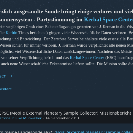
zlich ausgesandte Sonde bringt einige verlores und vie
Sonnensystem - Partystimmung im
Kerbal Space Cente
eim vorjährigen Crash eines Raketenflugzeuges gesteuert von J. Kerman in d
ie Wis
The
Kerbin
Times berichtete) gingen viele Wissenschaftliche Daten verloren. B
schung und Entwicklung. Der Zerstörte Server beinhaltete viele essenzielle Bau
 Wissen schien für immer verloren. J. Kerman wurde verpflichtet alle neuen Mi
öglichst viel Wissenschaftliche Daten zurückzugewinnen. Nachdem das Meiste
 von seiner Verpflichtung befreit und das
Kerbal Space Center
(KSC) beauftrag
auch neue Wissenschaftliche Erkenntmisse liefern sollte. Die Mission sollte di
esen
entare
PSC (Mobile External Planetary Sample Collector) Missionsbericht
stronaut Luke Munwalker
14. September 2013
m meine Landesonde EPSC (
EPSC (external planetary sample collec