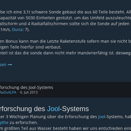
be ich eine 3,1t schwere Sonde gebaut die aus 60 Teile besteht. Al
kapazität von 5030 Einheiten gestützt. um das Umfeld auszuleuchte
llschirm und 4 Radialfallschirmen sollte sich die Sonde auf jeden 
,1m/s,
Duna
: 7).
nen Bonus kann man die Letzte Raketenstufe sofern man sie nicht b
gen Teile hierfür sind verbaut.
teil ist das die sonde dann nicht mehr manövrierfähig ist. desw
esen
forschung des Jool-Systems
RaDoXLPA
6. Juli 2013
rforschung des
Jool
-Systems
ner 3 Wöchigen Planung über die Erforschung des
Jool
-Systems, ha
ythe
zu erforschen.
m größten Teil aus Wasser besteht haben wir uns entschieden ei