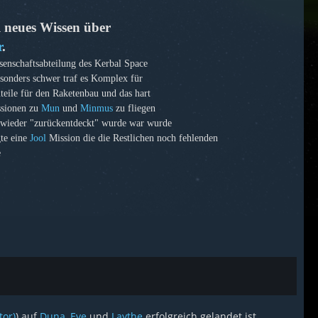
l neues Wissen über
r
.
senschaftsabteilung des Kerbal Space
esonders schwer traf es Komplex für
teile für den Raketenbau und das hart
ssionen zu
Mun
und
Minmus
zu fliegen
 wieder "zurückentdeckt" wurde war wurde
te eine
Jool
Mission die die Restlichen noch fehlenden
e
tor)
) auf
Duna
,
Eve
und
Laythe
erfolgreich gelandet ist