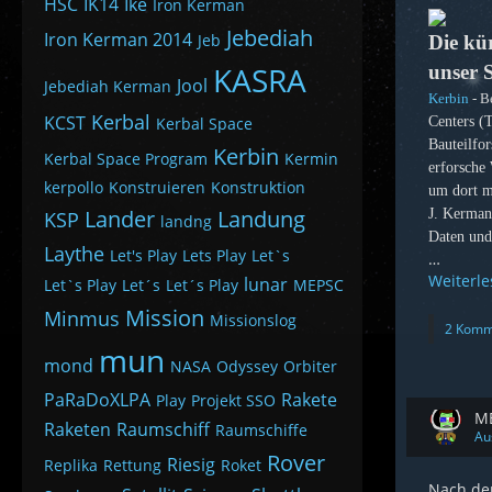
HSC
IK14
Ike
Iron Kerman
Jebediah
Iron Kerman 2014
Jeb
Die kür
KASRA
unser 
Jool
Jebediah Kerman
Kerbin
- B
Kerbal
KCST
Kerbal Space
Centers (
Bauteilfor
Kerbin
Kerbal Space Program
Kermin
erforsche
kerpollo
Konstruieren
Konstruktion
um dort m
Lander
Landung
J. Kerman
KSP
landng
Daten und 
Laythe
Let's Play
Lets Play
Let`s
…
Weiterl
lunar
Let`s Play
Let´s
Let´s Play
MEPSC
Mission
Minmus
Missionslog
2 Komm
mun
mond
NASA
Odyssey
Orbiter
PaRaDoXLPA
Rakete
Play
Projekt SSO
ME
Raketen
Raumschiff
Raumschiffe
Au
Rover
Riesig
Replika
Rettung
Roket
Nach de