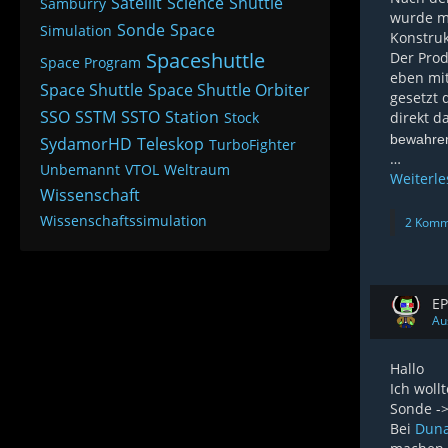
Satellit
Science
Shuttle
Samburry
wurde mi
Sonde
Space
Simulation
Konstru
Spaceshuttle
Der Prod
Space Program
eben mit
Space Shuttle
Space Shuttle Orbiter
gesetzt 
SSO
SSTM
SSTO
Station
Stock
direkt 
bewahren
SydamorHD
Teleskop
TurboFighter
…
Unbemannt
VTOL
Weltraum
Weiterl
Wissenschaft
Wissenschaftssimulation
2 Komm
EP
Au
Hallo
Ich woll
Sonde -
Bei
Dun