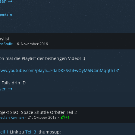
esen
entare
aylist
ssStulle
6. November 2016
on mal die Playlist der bisherigen Videos :)
/www.youtube.com/playli…FdaDKESstiFwOyM5N4inMqqth
 Fails drin :D
esen
ojekt SSO- Space Shuttle Orbiter Teil 2
bediah Kerman
21. Oktober 2013
+1
eil 1
Link zu
Teil 3
:thumbsup: