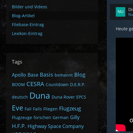
Bilder und Videos
Di
Nu
Blog-Artikel
Filebase-Eintrag
Heute ge
Lexikon-Eintrag
Tags
Basis
Blog
Apollo
Base
bemannt
CESRA
BOOM
Countdown
D.E.R.P.
Duna
deutsch
Duna Rover
EPCS
Eve
Flugzeug
Fail
Fails
Fliegen
Gilly
Flugzeuge
forschen
German
H.F.P.
Highway Space Company