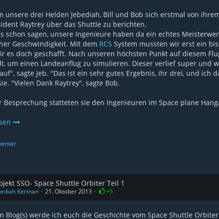
unsere drei Helden Jebediah, Bill und Bob sich erstmal von ihrem a
ident Raytrey über das Shuttle zu berichten.
s schon sagen, unsere Ingenieure haben da ein echtes Meisterwerk g
her Geschwindigkeit. Mit dem
RCS
System mussten wir erst ein bis
r es doch geschafft. Nach unseren höchsten Punkt auf diesem Flu
lt, um einen Landeanflug zu simulieren. Dieser verlief super und 
uf", sagte Jeb. "Das ist ein sehr gutes Ergebnis, ihr drei, und ich
sie. "Vielen Dank Raytrey", sagte Bob.
 Besprechung statteten sie den Ingenieuren im Space plane Hang
esen
entar
ojekt SSO- Space Shuttle Orbiter Teil 1
bediah Kerman
21. Oktober 2013
+5
m Blog(s) werde ich euch die Geschichte vom Space Shuttle Orbiter