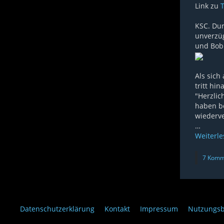
Link zu
T
KSC. Dur
unverzüg
und Bob.
Als sich
tritt hi
"Herzlic
haben b
wiederv
…
Weiterl
7 Komm
Datenschutzerklärung
Kontakt
Impressum
Nutzungs