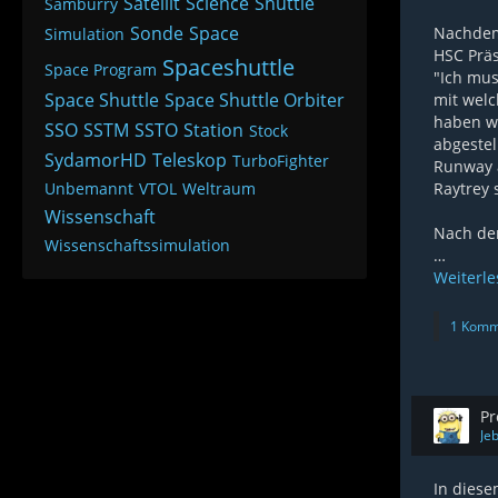
Satellit
Science
Shuttle
Samburry
Sonde
Space
Nachdem 
Simulation
HSC Präs
Spaceshuttle
Space Program
"Ich mus
Space Shuttle
Space Shuttle Orbiter
mit welc
haben wi
SSO
SSTM
SSTO
Station
Stock
abgestel
SydamorHD
Teleskop
TurboFighter
Runway a
Unbemannt
VTOL
Weltraum
Raytrey 
Wissenschaft
Nach der
Wissenschaftssimulation
…
Weiterl
1 Komm
Pr
Je
In diese