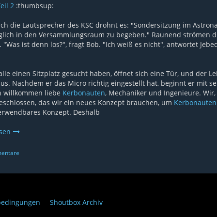
eil 2
:thumbsup:
ch die Lautsprecher des KSC dröhnt es: "Sondersitzung im Astron
lich in den Versammlungsraum zu begeben." Raunend strömen die
 "Was ist denn los?", fragt Bob. "Ich weiß es nicht", antwortet Je
 alle einen Sitzplatz gesucht haben, öffnet sich eine Tür, und der
naus. Nachdem er das Micro richtig eingestellt hat, beginnt er mit s
h willkommen liebe
Kerbonauten
, Mechaniker und Ingenieure. Wir,
eschlossen, das wir ein neues Konzept brauchen, um
Kerbonauten
erwendbares Konzept. Deshalb
esen
entare
bedingungen
Shoutbox Archiv