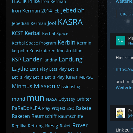
HSC
IK14
Ike
Weiterl
Iron Kerman
Jebediah
Iron Kerman 2014
Jeb
6 Komm
KASRA
Jool
Jebediah Kerman
Kerbal
KCST
Kerbal Space
Pl
Kerbin
Kerbal Space Program
Kermin
Nu
kerpollo
Konstruieren
Konstruktion
Hier sch
Lander
Landung
KSP
landng
Laythe
Let's Play
Lets Play
Let`s
https:/
lunar
Let`s Play
Let´s
Let´s Play
MEPSC
auch mit
Mission
Minmus
Missionslog
Weiterl
mun
mond
NASA
Odyssey
Orbiter
PaRaDoXLPA
Rakete
Play
Projekt SSO
Pr
Raketen
Raumschiff
Je
Raumschiffe
Rover
Riesig
Replika
Rettung
Roket
Link zu
T