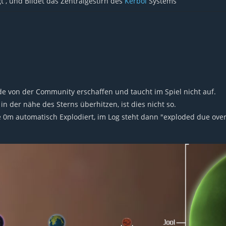
t , und Bildet das Zentralgestirn des
Kerbol
Systems
e von der Community erschaffen und taucht im Spiel nicht auf.
n der nähe des Sterns überhitzen, ist dies nicht so.
 0m automatisch Explodiert, im Log steht dann "exploded due over