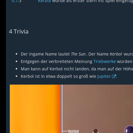
0.7
.3
Kerbol
wurde als erster Stern ins Spiel eingefüg
4
Trivia
Der ingame Name lautet
The Sun
. Der Name
Kerbol
wurd
Entgegen der verbreiteten Meinung
Triebwerke
würden i
Man kann auf Kerbol nicht landen, da man auf der Höhe
Kerbol ist in etwa doppelt so groß wie
Jupiter
.