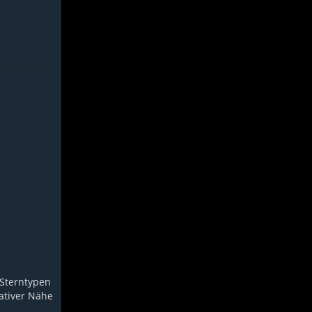
 Sterntypen
lativer Nähe