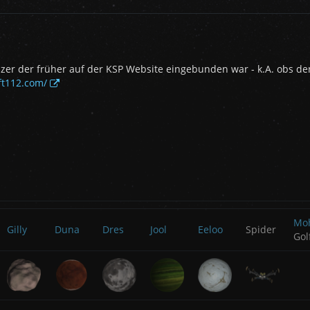
zer der früher auf der KSP Website eingebunden war - k.A. obs den
oft112.com/
Mo
Gilly
Duna
Dres
Jool
Eeloo
Spider
Gol