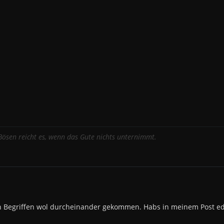
ösen reicht es, wenn das Gute nichts unternimmt.
en Begriffen wol durcheinander gekommen. Habs in meinem Post edi