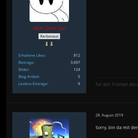
Allan Sche Sar
Kerbonaut
Erhaltene Likes
812
Beiträge
3.697
Bilder
124
Blog-Artikel
5
Lexikon-Einträge
9
Für den Triumph des B
28. August 2019
Sorry, bin da mit d