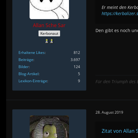
Er meint den Kerba
https://kerbalizer
Allan Sche Sar
Den gibt es noch un
Kerbonaut
Erhaltene Likes
812
Beiträge
3.697
Bilder
124
Blog-Artikel
5
Lexikon-Einträge
9
Für den Triumph des B
28. August 2019
Zitat von Allan 