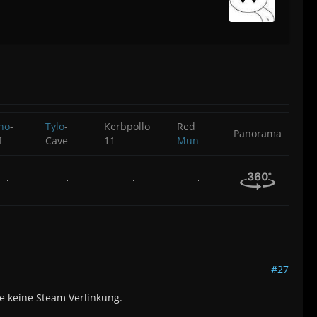
ho
-
Tylo
-
Kerbpollo
Red
Panorama
f
Cave
11
Mun
#27
e keine Steam Verlinkung.