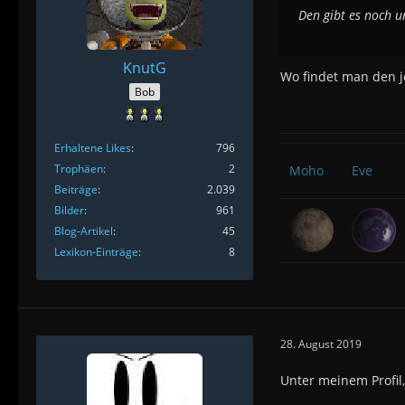
Den gibt es noch u
KnutG
Wo findet man den je
Bob
Erhaltene Likes
796
Trophäen
2
Moho
Eve
Beiträge
2.039
Bilder
961
Blog-Artikel
45
Lexikon-Einträge
8
28. August 2019
Unter meinem Profil