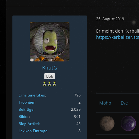
26. August 2019
Er meint den Kerbali
https://kerbalizer.s
KnutG
Bob
Erhaltene Likes
796
Trophäen
2
Moho
Eve
Beiträge
2.039
Bilder
961
Blog-Artikel
45
Lexikon-Einträge
8