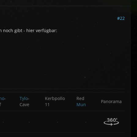
#22
 noch gibt - hier verfügbar:
ho
-
Tylo
-
Kerbpollo
Red
Panorama
f
Cave
11
Mun