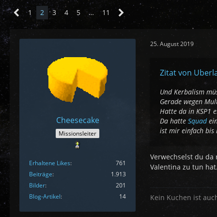
1
2
3
4
5
…
11
25. August 2019
Zitat von Uberl
Und Kerbalism müss
Gerade wegen Multi
Hatte da in KSP1 ei
Cheesecake
Da hatte
Squad
ein
ist mir einfach bi
Missionsleiter
Verwechselst du da 
Erhaltene Likes
761
Valentina zu tun hat
Beiträge
1.913
Bilder
201
Blog-Artikel
14
Kein Kuchen ist auc