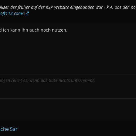
lizer der früher auf der KSP Website eingebunden war - k.A. obs den noc
.soft112.com/
d ich kann ihn auch noch nutzen.
ösen reicht es, wenn das Gute nichts unternimmt.
Sche Sar