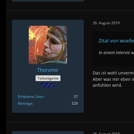
26. August 2019
Zitat von woell
In einem Intervie
Thoromir
Das ist wohl unverm
Teilzeitgenie
Aber was mir eben i
anfühlen wird.
Erhaltene Likes
37
Beiträge
328
26. August 2019