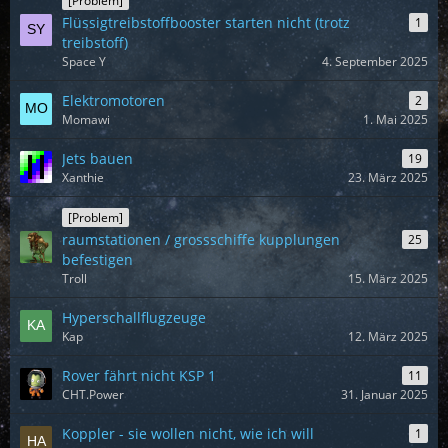
[Problem]
Flüssigtreibstoffbooster starten nicht (trotz
1
treibstoff)
Space Y
4. September 2025
Elektromotoren
2
Momawi
1. Mai 2025
Jets bauen
19
Xanthie
23. März 2025
[Problem]
raumstationen / grossschiffe kupplungen
25
befestigen
Troll
15. März 2025
Hyperschallflugzeuge
Kap
12. März 2025
Rover fährt nicht KSP 1
11
CHT.Power
31. Januar 2025
Koppler - sie wollen nicht, wie ich will
1