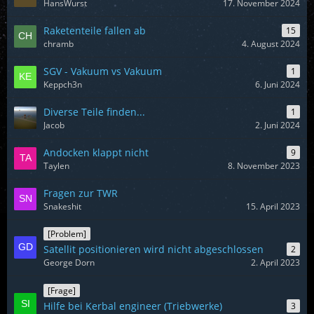
HansWurst
17. November 2024
Raketenteile fallen ab
15
chramb
4. August 2024
SGV - Vakuum vs Vakuum
1
Keppch3n
6. Juni 2024
Diverse Teile finden...
1
Jacob
2. Juni 2024
Andocken klappt nicht
9
Taylen
8. November 2023
Fragen zur TWR
Snakeshit
15. April 2023
[Problem]
Satellit positionieren wird nicht abgeschlossen
2
George Dorn
2. April 2023
[Frage]
Hilfe bei Kerbal engineer (Triebwerke)
3