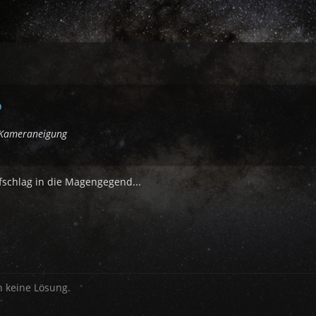
o
e Kameraneigung
efschlag in die Magengegend...
h keine Lösung.