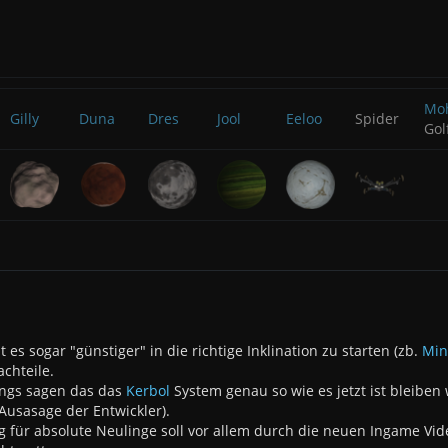
Mo
Gilly
Duna
Dres
Jool
Eeloo
Spider
Gol
s sogar "günstiger" in die richtige Inklination zu starten (zb.
Mi
achteile.
ngs sagen das das
Kerbol
System genau so wie es jetzt ist bleiben
Ausasage der Entwickler).
eg für absolute Neulinge soll vor allem durch die neuen Ingame Vi