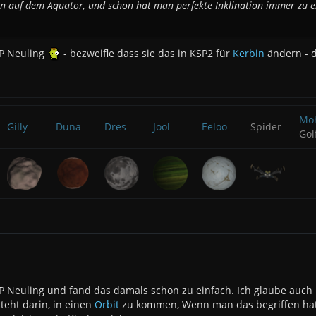
en auf dem Äquator, und schon hat man perfekte Inklination immer zu e
P Neuling
- bezweifle dass sie das in KSP2 für
Kerbin
ändern - d
Mo
Gilly
Duna
Dres
Jool
Eeloo
Spider
Gol
 Neuling und fand das damals schon zu einfach. Ich glaube auch ni
steht darin, in einen
Orbit
zu kommen, Wenn man das begriffen hat, 