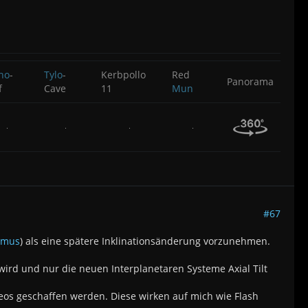
ho
-
Tylo
-
Kerbpollo
Red
Panorama
f
Cave
11
Mun
#67
nmus
) als eine spätere Inklinationsänderung vorzunehmen.
 wird und nur die neuen Interplanetaren Systeme Axial Tilt
deos geschaffen werden. Diese wirken auf mich wie Flash