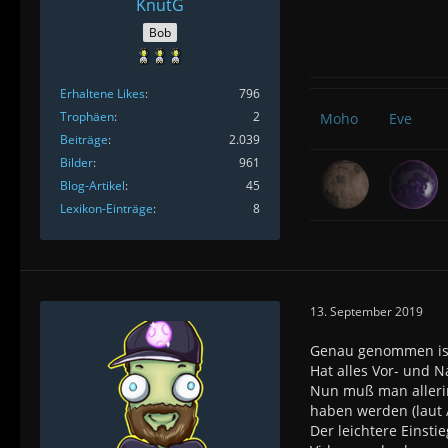
KnutG
Bob
Erhaltene Likes
796
Trophäen
2
Moho
Eve
Beiträge
2.039
Bilder
961
Blog-Artikel
45
Lexikon-Einträge
8
13. September 2019
Genau genommen ist e
Hat alles Vor- und N
Nun muß man alleri
haben werden (laut 
Der leichtere Einsti