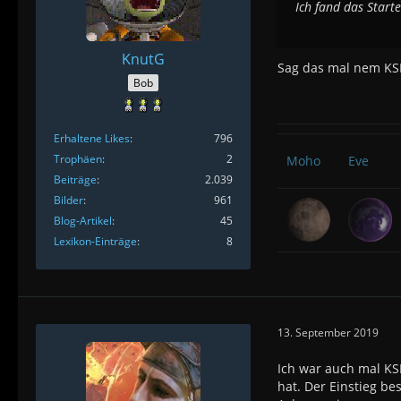
Ich fand das Start
KnutG
Sag das mal nem KS
Bob
Erhaltene Likes
796
Trophäen
2
Moho
Eve
Beiträge
2.039
Bilder
961
Blog-Artikel
45
Lexikon-Einträge
8
13. September 2019
Ich war auch mal KSP
hat. Der Einstieg be