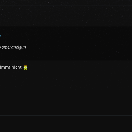
o
e Kameraneigun
timmt nicht