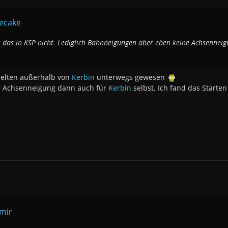
secake
s das in KSP nicht. Lediglich Bahnneigungen aber eben keine Achsennei
 selten außerhalb von
Kerbin
unterwegs gewesen
ese Achsenneigung dann auch für
Kerbin
selbst. Ich fand das Starte
omir