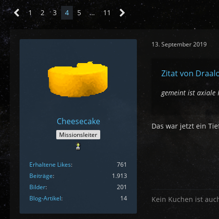
1
2
3
4
5
…
11
13. September 2019
Zitat von Draal
gemeint ist axial
Cheesecake
Das war jetzt ein Ti
Missionsleiter
Erhaltene Likes
761
Beiträge
1.913
Bilder
201
Blog-Artikel
14
Kein Kuchen ist auc