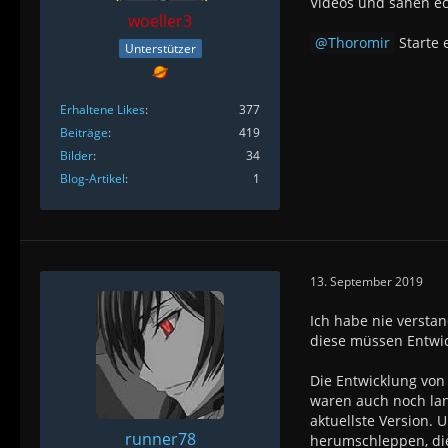
Videos und sahen ec
woeller3
Thoromir
Starte 
Unterstützer
Erhaltene Likes
377
Beiträge
419
Bilder
34
Blog-Artikel
1
13. September 2019
Ich habe nie verstan
diese müssen Entwic
Die Entwicklung von 
waren auch noch lang
aktuellste Version.
runner78
herumschleppen, die