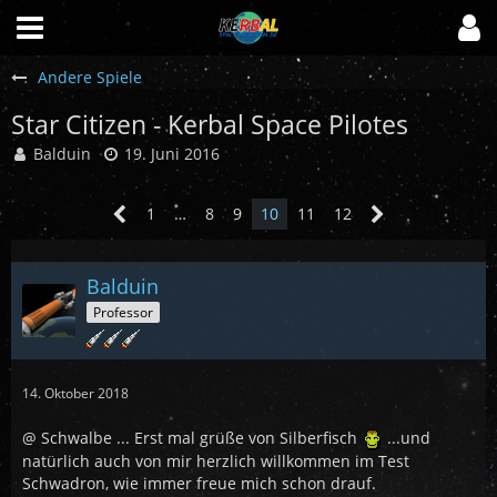
Andere Spiele
Star Citizen - Kerbal Space Pilotes
Balduin
19. Juni 2016
1
…
8
9
10
11
12
Balduin
Professor
14. Oktober 2018
@ Schwalbe ... Erst mal grüße von Silberfisch
...und
natürlich auch von mir herzlich willkommen im Test
Schwadron, wie immer freue mich schon drauf.