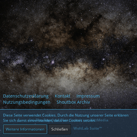
Datenschutzerklärung
Kontakt
Impressum
Nutzungsbedingungen
Shoutbox Archiv
Diese Seite verwendet Cookies. Durch die Nutzung unserer Seite erklären
Stil:
The Depth of Blue
, erstellt von
KittMedia
Sie sich damit einverstanden, dass wir Cookies setzen.
Community-Software:
WoltLab Suite™
Weitere Informationen
Schließen