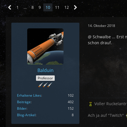
1
…
8
9
10
11
12
14. Oktober 2018
@ Schwalbe ... Erst 
schon drauf.
Balduin
Professor
Erhaltene Likes
102
Beiträge
402
Voller Ruckelant
Bilder
152
Blog-Artikel
8
Ach ja auf "Twitch"