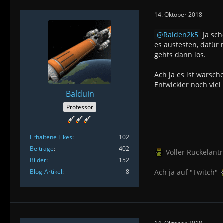
14. Oktober 2018
Raiden2k5
Ja sch
es austesten, dafür 
gehts dann los.
Ach ja es ist warsch
Entwickler noch viel
Balduin
Professor
Erhaltene Likes
102
Beiträge
402
Voller Ruckelant
Bilder
152
Blog-Artikel
8
Ach ja auf "Twitch"
14. Oktober 2018