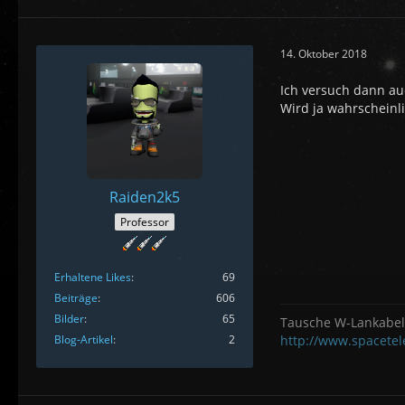
14. Oktober 2018
Ich versuch dann au
Wird ja wahrscheinl
Raiden2k5
Professor
Erhaltene Likes
69
Beiträge
606
Bilder
65
Tausche W-Lankabel 
Blog-Artikel
2
http://www.spacete