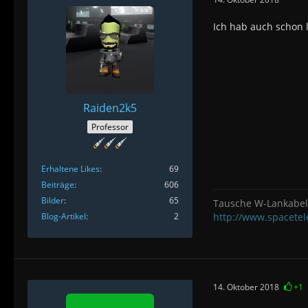
Ich hab auch schon 
Raiden2k5
Professor
Erhaltene Likes
69
Beiträge
606
Bilder
65
Tausche W-Lankabel 
Blog-Artikel
2
http://www.spacete
14. Oktober 2018
+1