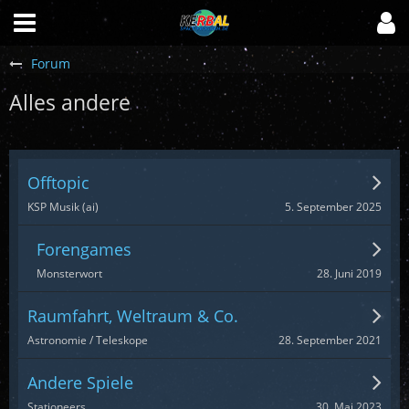
Forum
Alles andere
Offtopic
5. September 2025
KSP Musik (ai)
Forengames
28. Juni 2019
Monsterwort
Raumfahrt, Weltraum & Co.
28. September 2021
Astronomie / Teleskope
Andere Spiele
30. Mai 2023
Stationeers