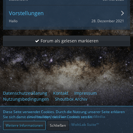
Vorstellungen
28. Dezember 2021
Hallo
Forum als gelesen markieren
Datenschutzerklärung
Kontakt
Impressum
Nutzungsbedingungen
Shoutbox Archiv
Diese Seite verwendet Cookies. Durch die Nutzung unserer Seite erklären
Stil:
The Depth of Blue
, erstellt von
KittMedia
Sie sich damit einverstanden, dass wir Cookies setzen.
Community-Software:
WoltLab Suite™
Weitere Informationen
Schließen