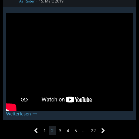
As Reiter
15. März 2019
Weiterlesen
1
2
3
4
5
…
22