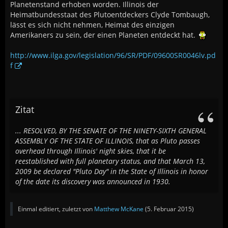
Planetenstand erhoben worden. Illinois der
Heimatbundesstaat des Plutoentdeckers Clyde Tombaugh,
lässt es sich nicht nehmen, Heimat des einzigen
Amerikaners zu sein, der einen Planeten entdeckt hat.
http://www.ilga.gov/legislation/96/SR/PDF/09600SR0046lv.pd
f
Zitat
... RESOLVED, BY THE SENATE OF THE NINETY-SIXTH GENERAL
ASSEMBLY OF THE STATE OF ILLINOIS, that as Pluto passes
overhead through Illinois' night skies, that it be
reestablished with full planetary status, and that March 13,
2009 be declared "Pluto Day" in the State of Illinois in honor
of the date its discovery was announced in 1930.
Einmal editiert, zuletzt von
Matthew McKane
(
5. Februar 2015
)