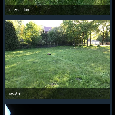
futterstation
Troll
2. Mai 2018
1.136
2
0
haustier
Troll
1. Mai 2018
1.141
4
0