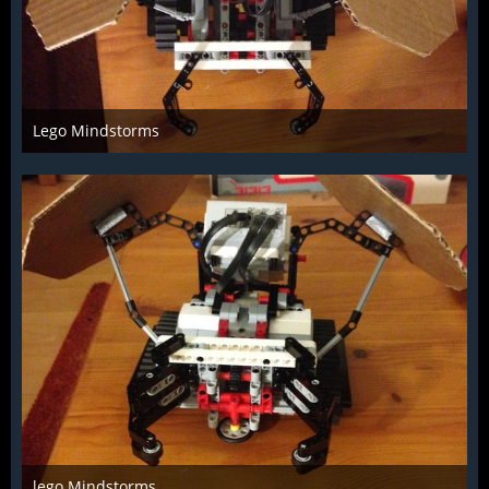
Lego Mindstorms
Troll
15. Januar 2017
1.493
6
0
lego Mindstorms