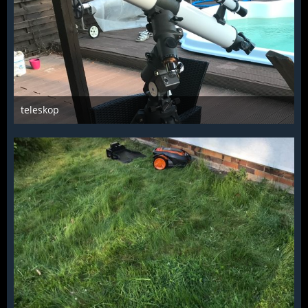
teleskop
Troll
7. August 2018
1.129
7
4