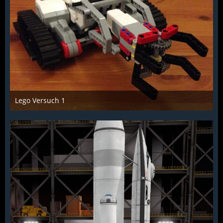
Lego Versuch 1
Troll
10. Januar 2017
1.107
6
0