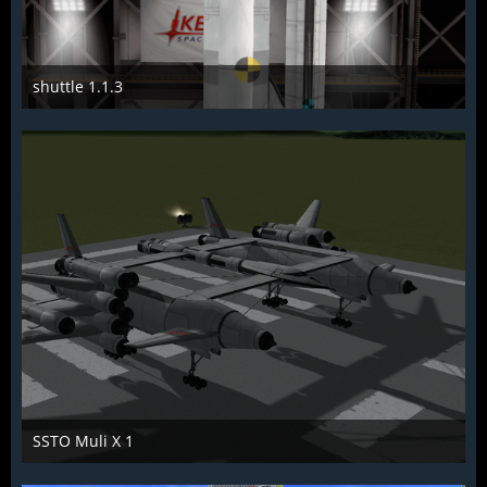
shuttle 1.1.3
Troll
28. September 2016
772
0
0
SSTO Muli X 1
Troll
23. August 2016
1.578
2
0