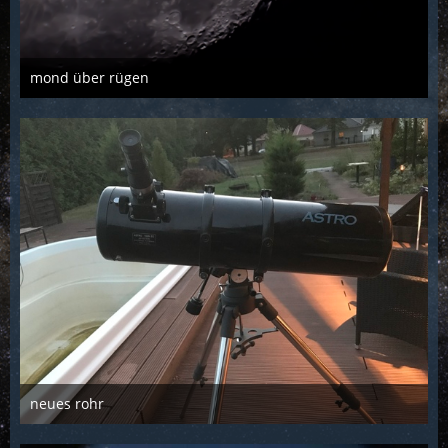
mond über rügen
Troll
16. Februar 2019
1.929
3
3
neues rohr
Troll
11. September 2018
1.107
0
0