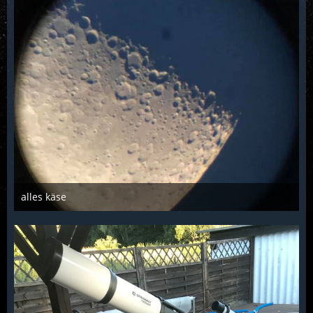
alles käse
Troll
18. August 2018
1.895
4
0