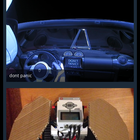
dont panic
Troll
6. Februar 2018
954
0
2