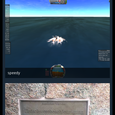
speedy
Troll
3. August 2015
878
0
0