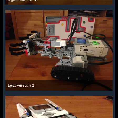
Troll
15. Januar 2017
1.493
8
0
Lego versuch 2
Troll
12. Januar 2017
992
4
0