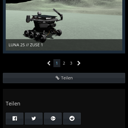
LUNA 25 // ZUSE 1
KCST
10. Februar 2022
955
0
0
1
2
3
Teilen
Teilen