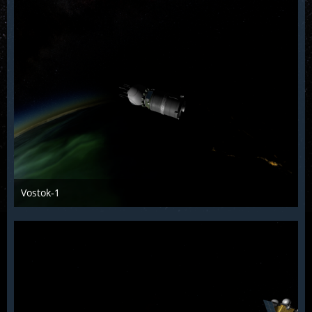
Vostok-1
KCST
12. Januar 2022
850
1
1