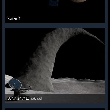
Kurier 1
KCST
19. Januar 2022
963
0
1
LUNA 24 // Lunokhod
KCST
19. Januar 2022
832
0
0