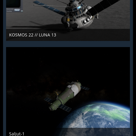
KOSMOS 22 // LUNA 13
KCST
15. Januar 2022
1.030
1
1
Saljut-1