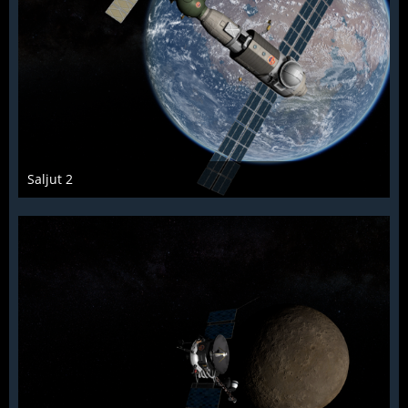
Saljut 2
KCST
19. Januar 2022
856
0
0