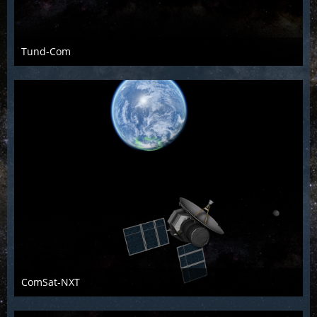
Tund-Com
KCST
12. Januar 2022
797
0
1
ComSat-NXT
KCST
12. Januar 2022
801
0
1