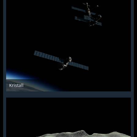
Kristall
KCST
1. Februar 2022
892
5
1