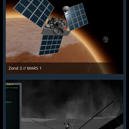
Zond 3 // MARS 1
KCST
15. Januar 2022
860
0
0