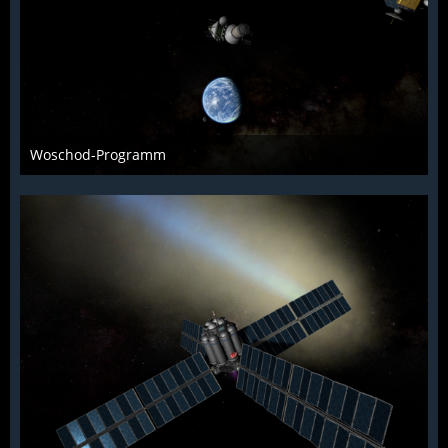
Woschod-Programm
KCST
15. Januar 2022
907
0
1