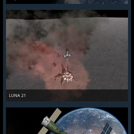
KCST
15. Januar 2022
1.009
0
0
LUNA 21
KCST
19. Januar 2022
933
0
0