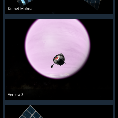
Komet Malmal
KCST
15. Januar 2022
970
0
0
Venera 3
KCST
15. Januar 2022
1.057
3
0