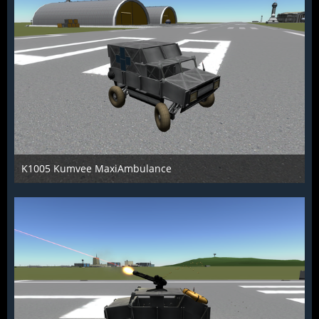
K1005 Kumvee MaxiAmbulance
KCST
26. Juni 2016
1.309
0
0