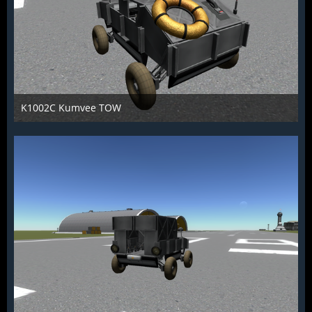
K1002C Kumvee TOW
KCST
26. Juni 2016
1.315
0
0