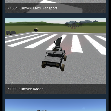
K1004 Kumvee MaxiTransport
KCST
26. Juni 2016
1.142
0
0
K1003 Kumvee Radar
KCST
26. Juni 2016
1.207
0
0