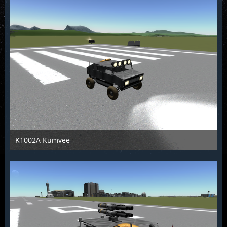
K1002A Kumvee
KCST
26. Juni 2016
1.024
0
0