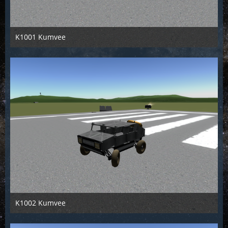
K1001 Kumvee
KCST
26. Juni 2016
1.125
1
0
K1002 Kumvee
KCST
26. Juni 2016
1.205
0
0