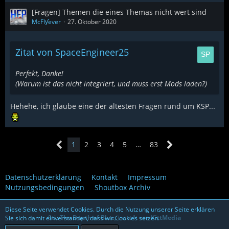
[Fragen] Themen die eines Themas nicht wert sind
McFlƴeѵer
27. Oktober 2020
Zitat von SpaceEngineer25
Perfekt, Danke!
(Warum ist das nicht integriert, und muss erst Mods laden?)
Hehehe, ich glaube eine der ältesten Fragen rund um KSP...
1
2
3
4
5
…
83
Datenschutzerklärung
Kontakt
Impressum
Nutzungsbedingungen
Shoutbox Archiv
Diese Seite verwendet Cookies. Durch die Nutzung unserer Seite erklären
Stil:
The Depth of Blue
, erstellt von
KittMedia
Sie sich damit einverstanden, dass wir Cookies setzen.