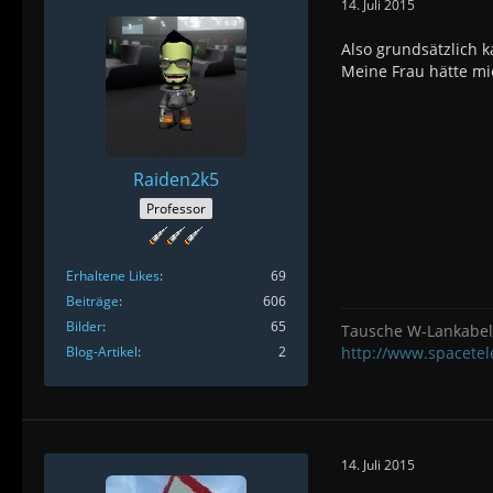
14. Juli 2015
Also grundsätzlich k
Meine Frau hätte mi
Raiden2k5
Professor
Erhaltene Likes
69
Beiträge
606
Bilder
65
Tausche W-Lankabel 
Blog-Artikel
2
http://www.spacete
14. Juli 2015