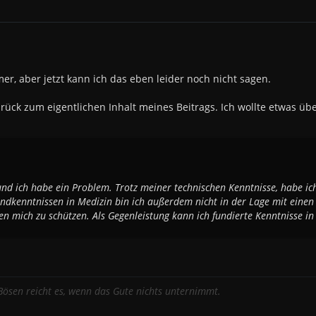
er, aber jetzt kann ich das eben leider noch nicht sagen.
ck zum eigentlichen Inhalt meines Beitrags. Ich wollte etwas über
 und ich habe ein Problem. Trotz meiner technischen Kenntnisse, habe i
dkenntnissen in Medizin bin ich außerdem nicht in der Lage mit einen 
den mich zu schützen. Als Gegenleistung kann ich fundierte Kenntnisse i
ösen reicht es, wenn das Gute nichts unternimmt.