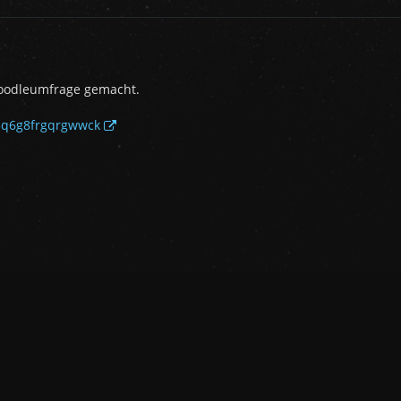
Doodleumfrage gemacht.
r3q6g8frgqrgwwck