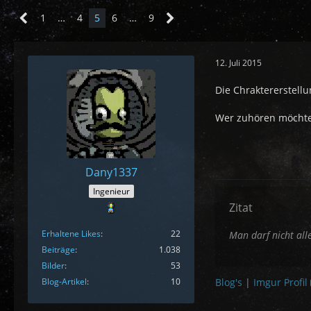
1
…
4
5
6
…
9
12. Juli 2015
Die Chraktererstellu
Wer zuhören möchte
Dany1337
Ingenieur
Zitat
Erhaltene Likes
22
Man darf nicht all
Beiträge
1.038
Bilder
53
Blog-Artikel
10
Blog's
|
Imgur Profil