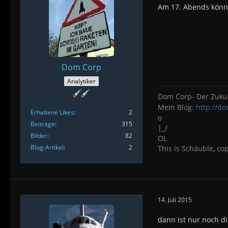
Am 17. Abends könnt
Dom Corp
Analytiker
Dom Corp- Der Zuku
Mein Blog:
http://d
Erhaltene Likes
2
o
Beiträge
315
|_/
Bilder
82
OL
Blog-Artikel
2
This is Schäuble, co
14. Juli 2015
dann ist nur noch di