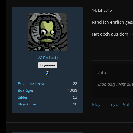
14. Juli 2015
Fänd ich ehrlich ges
Hat doch aus dem Ho
Dany1337
Ingenieur
Zitat
Erhaltene Likes
22
Man darf nicht all
Beiträge
1.038
Bilder
53
Blog-Artikel
10
Blog's
|
Imgur Profil