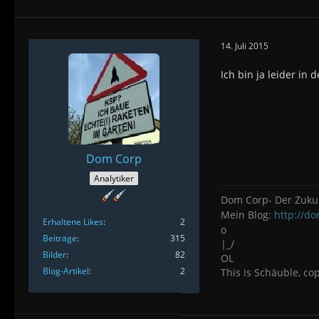
14. Juli 2015
Ich bin ja leider in 
Dom Corp
Analytiker
Dom Corp- Der Zuku
Mein Blog:
http://d
Erhaltene Likes
2
o
Beiträge
315
|_/
Bilder
82
OL
Blog-Artikel
2
This is Schäuble, co