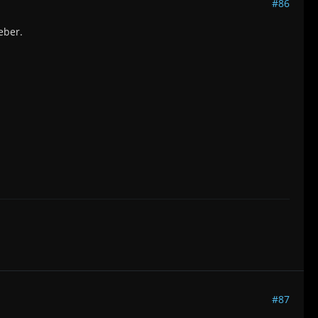
#86
eber.
#87