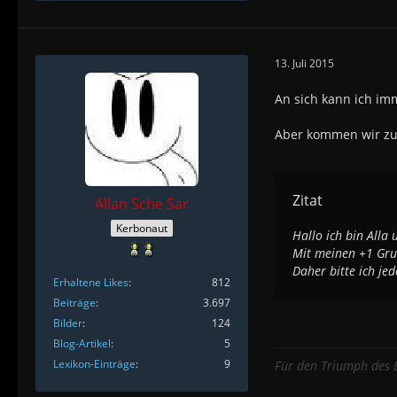
13. Juli 2015
An sich kann ich imm
Aber kommen wir zurü
Zitat
Allan Sche Sar
Kerbonaut
Hallo ich bin Alla
Mit meinen +1 Grun
Daher bitte ich je
Erhaltene Likes
812
Beiträge
3.697
Bilder
124
Blog-Artikel
5
Lexikon-Einträge
9
Für den Triumph des B