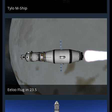
Tylo M-Ship
McFlƴeѵer
19. Februar 2014
1.702
4
1
Eeloo Flug in 23.5
McFlƴeѵer
2. April 2014
1.632
2
0