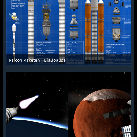
Falcon Raketen - Blaupause
McFlƴeѵer
9. Februar 2017
4.146
5
1