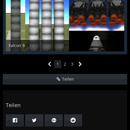
Falcon 9
McFlƴeѵer
29. März 2013
2.288
2
1
1
2
3
Teilen
Teilen