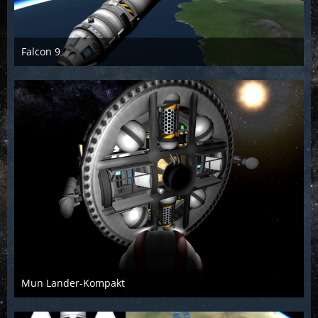
Falcon 9
McFlƴeѵer
18. März 2014
1.478
0
0
Mun Lander-Kompakt
McFlƴeѵer
14. Juni 2014
1.765
4
0