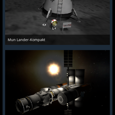
Mun Lander-Kompakt
McFlƴeѵer
14. Juni 2014
1.775
3
0