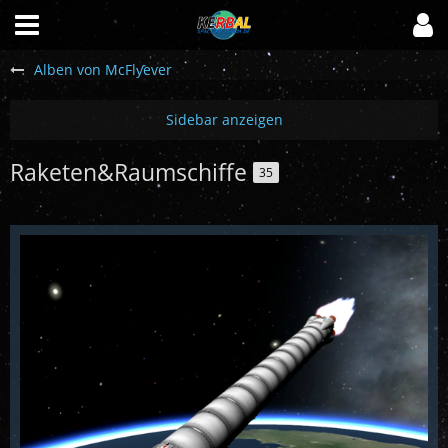
Alben von McFlƴeѵer
Raketen&Raumschiffe
35