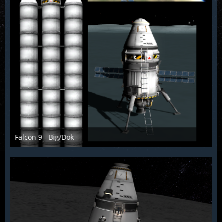
Falcon 9 - Big/Dok
McFlƴeѵer
3. Mai 2013
2.045
0
1