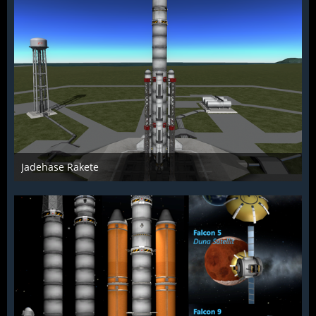
Jadehase Rakete
McFlƴeѵer
4. Januar 2014
1.804
0
1