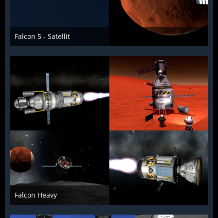
Falcon 5 - Satellit
McFlƴeѵer
10. Februar 2017
2.007
0
0
Falcon Heavy
McFlƴeѵer
10. Februar 2017
2.077
0
0