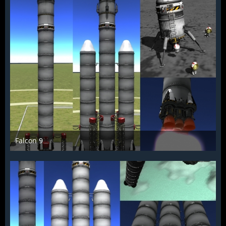
Falcon 9
McFlƴeѵer
11. März 2013
1.997
0
0