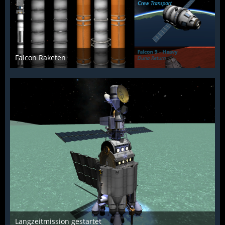
Falcon Raketen
McFlƴeѵer
18. März 2014
1.979
0
0
Langzeitmission gestartet