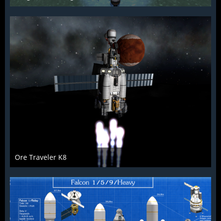
McFlƴeѵer
28. Dezember 2016
1.730
0
0
Ore Traveler K8
McFlƴeѵer
28. Dezember 2016
1.660
0
0