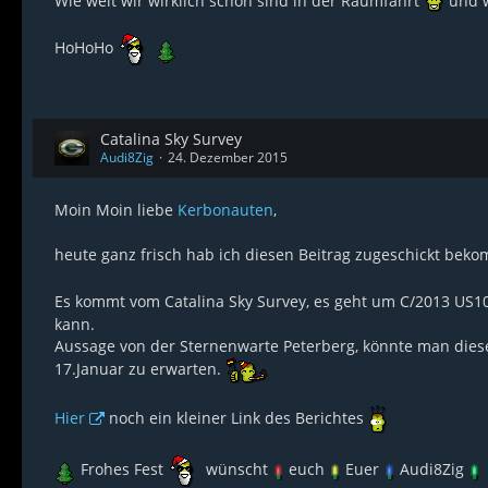
Wie weit wir wirklich schon sind in der Raumfahrt
und w
HoHoHo
Catalina Sky Survey
Audi8Zig
24. Dezember 2015
Moin Moin liebe
Kerbonauten
,
heute ganz frisch hab ich diesen Beitrag zugeschickt bek
Es kommt vom Catalina Sky Survey, es geht um C/2013 US10
kann.
Aussage von der Sternenwarte Peterberg, könnte man diese
17.Januar zu erwarten.
Hier
noch ein kleiner Link des Berichtes
Frohes Fest
wünscht
euch
Euer
Audi8Zig