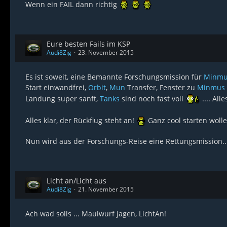
Wenn ein FAIL dann richtig
Eure besten Fails im KSP
Audi8Zig
23. November 2015
Es ist soweit, eine Bemannte Forschungsmission für
Minmu
Start einwandfrei,
Orbit
,
Mun
Transfer, Fenster zu
Minmus
Landung super sanft,
Tanks
sind noch fast voll
.... Al
Alles klar, der Rückflug steht an!
Ganz cool starten woll
Nun wird aus der Forschungs-Reise eine Rettungsmission..
Licht an/Licht aus
Audi8Zig
21. November 2015
Ach wad solls ... Maulwurf jagen, LichtAn!