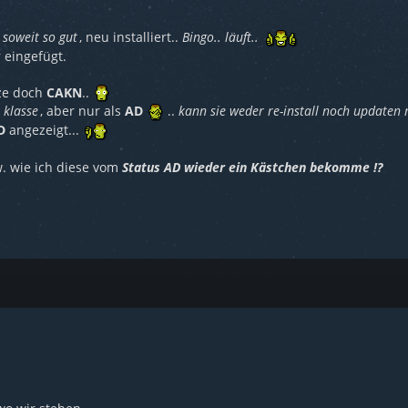
soweit so gut
, neu installiert..
Bingo.. läuft..
 eingefügt.
tze doch
CAKN
..
,
klasse
, aber nur als
AD
..
kann sie weder re-install noch updaten n
D
angezeigt...
 wie ich diese vom
Status AD wieder ein Kästchen bekomme !?