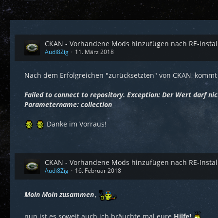
CKAN - Vorhandene Mods hinzufügen nach RE-Installa
Audi8Zig
11. März 2018
Nach dem Erfolgreichen "zurücksetzten" von CKAN, kommt
Failed to connect to repository. Exception: Der Wert darf ni
Parametername: collection
Danke im Vorraus!
CKAN - Vorhandene Mods hinzufügen nach RE-Installa
Audi8Zig
16. Februar 2018
Moin Moin zusammen
,
nun ist es soweit auch ich bräuchte mal eure
Hilfe!