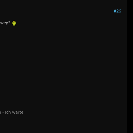
#26
 "weg"
 - Ich warte!