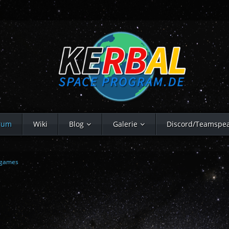
rum
Wiki
Blog
Galerie
Discord/Teamspe
ngames