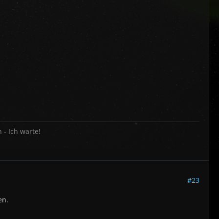
 - Ich warte!
#23
en.