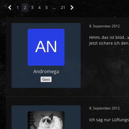
1
2
3
4
5
…
21
8. September 2012
Hmm, das ist blöd..
Jetzt sichere ich d
Andromega
Gast
8. September 2012
Ich sag nur Lüftung