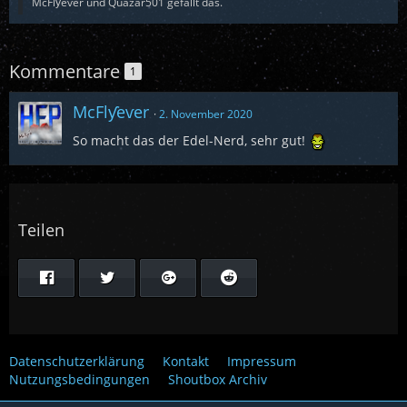
McFlƴeѵer und Quazar501 gefällt das.
Kommentare
1
McFlƴeѵer
2. November 2020
So macht das der Edel-Nerd, sehr gut!
Teilen
Datenschutzerklärung
Kontakt
Impressum
Nutzungsbedingungen
Shoutbox Archiv