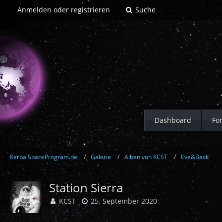
Anmelden oder registrieren
Suche
Dashboard
Fo
KerbalSpaceProgram.de
Galerie
Alben von KCST
Eve&Back
Station Sierra
KCST
25. September 2020