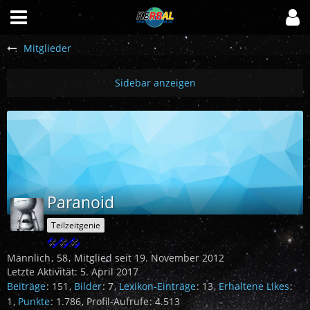
Mitglieder
Paranoid
Teilzeitgenie
Männlich
58
Mitglied seit 19. November 2012
Letzte Aktivität:
5. April 2017
Beiträge
151
Bilder
7
Lexikon-Einträge
13
Erhaltene Likes
1
Punkte
1.786
Profil-Aufrufe
4.513