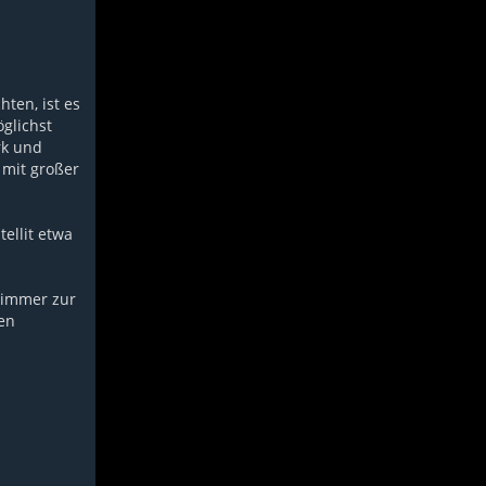
ten, ist es
glichst
rk und
 mit großer
ellit etwa
 immer zur
hen