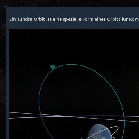
Ein Tundra-Orbit ist eine spezielle Form eines Orbits für Ko