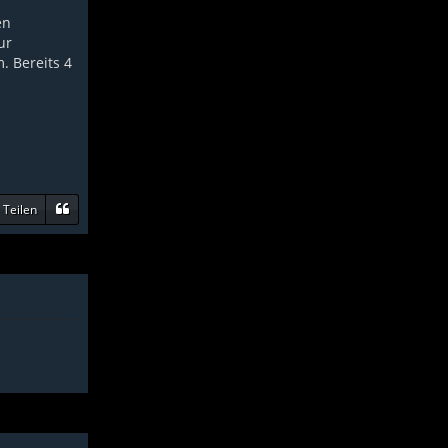
en
ur
. Bereits 4
Teilen