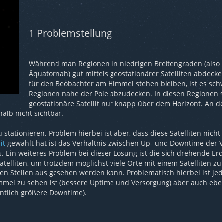
1
Problemstellung
Während man Regionen in niedrigen Breitengraden (also
Äquatornah) gut mittels geostationärer Satelliten abdecke
für den Beobachter am Himmel stehen bleiben, ist es sch
Regionen nahe der Pole abzudecken. In diesen Regionen 
geostationäre Satellit nur knapp über dem Horizont. An de
alb nicht sichtbar.
zu stationieren. Problem hierbei ist aber, dass diese Satelliten nic
it
gewählt hat ist das Verhältnis zwischen Up- und Downtime der
s. Ein weiteres Problem bei dieser Lösung ist die sich drehende Erd
telliten, um trotzdem möglichst viele Orte mit einem Satelliten z
ielen Stellen aus gesehen werden kann. Problematisch hierbei ist je
mmel zu sehen ist (bessere Uptime und Versorgung) aber auch ebe
ntlich größere Downtime).