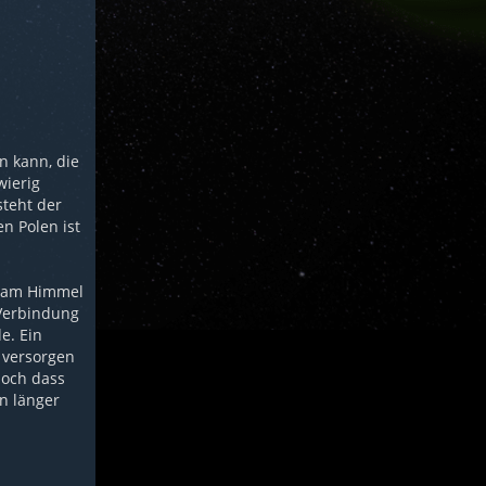
n kann, die
wierig
steht der
n Polen ist
ht am Himmel
 Verbindung
e. Ein
u versorgen
doch dass
n länger