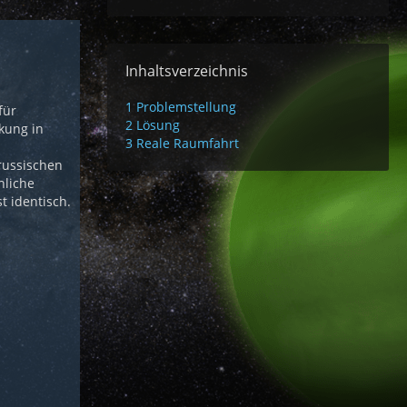
Inhaltsverzeichnis
1
Problemstellung
für
2
Lösung
kung in
3
Reale Raumfahrt
 russischen
nliche
t identisch.