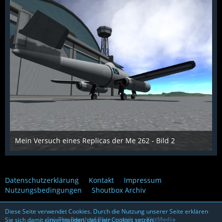
Mein Versuch eines Replicas der Me 262 - Bild 2
Scarabaeus
1. Dezember 2015
998
0
0
Datenschutzerklärung
Kontakt
Impressum
Nutzungsbedingungen
Shoutbox Archiv
Diese Seite verwendet Cookies. Durch die Nutzung unserer Seite erklären
Stil:
The Depth of Blue
, erstellt von
KittMedia
Sie sich damit einverstanden, dass wir Cookies setzen.