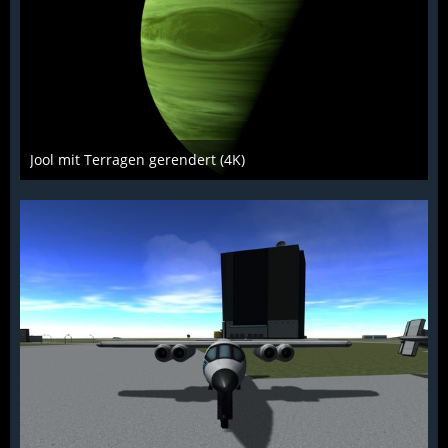
Jool mit Terragen gerendert (4K)
Scarabaeus
16. Dezember 2015
1.202
3
1