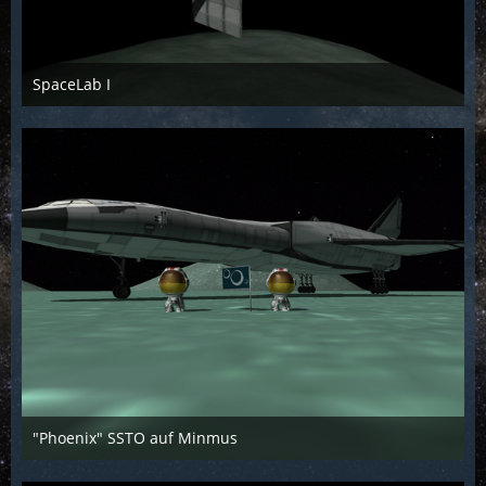
SpaceLab I
Scarabaeus
17. Juli 2016
1.234
0
0
"Phoenix" SSTO auf Minmus
Scarabaeus
19. März 2016
1.473
0
0