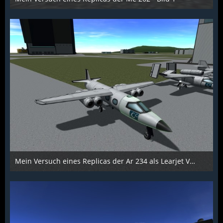
Scarabaeus
1. Dezember 2015
1.314
0
0
Mein Versuch eines Replicas der Ar 234 als Learjet Variante - Bild 2
Scarabaeus
1. Dezember 2015
1.164
0
0